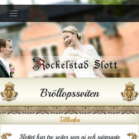
Hem
B &B
Bröllop
Konferens
Festlokal
Hyra hus
Bröllopssviten
Historia
Gården
Tillbaka
Kontakt
Slottet har tre sviter som ni och närmaste