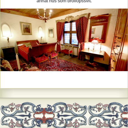
annat hus som bröllopssvit.