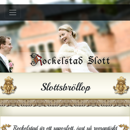
Hem
B &B
Bröllop
Konferens
Festlokal
Hyra hus
Slottsbröllop
Historia
Gården
Kontakt
Rockelstad är ett sagoslott, just så romantiskt