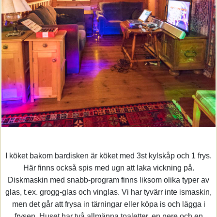
I köket bakom bardisken är köket med 3st kylskåp och 1 frys.
Här finns också spis med ugn att laka vickning på.
Diskmaskin med snabb-program finns liksom olika typer av
glas, t.ex. grogg-glas och vinglas. Vi har tyvärr inte ismaskin,
men det går att frysa in tärningar eller köpa is och lägga i
frysen. Huset har två allmänna toaletter, en nere och en