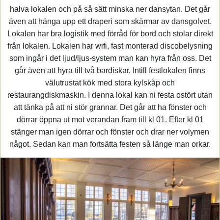
halva lokalen och på så sätt minska ner dansytan. Det går
även att hänga upp ett draperi som skärmar av dansgolvet.
Lokalen har bra logistik med förråd för bord och stolar direkt
från lokalen. Lokalen har wifi, fast monterad discobelysning
som ingår i det ljud/ljus-system man kan hyra från oss. Det
går även att hyra till två bardiskar. Intill festlokalen finns
välutrustat kök med stora kylskåp och
restaurangdiskmaskin. I denna lokal kan ni festa ostört utan
att tänka på att ni stör grannar. Det går att ha fönster och
dörrar öppna ut mot verandan fram till kl 01. Efter kl 01
stänger man igen dörrar och fönster och drar ner volymen
något. Sedan kan man fortsätta festen så länge man orkar.