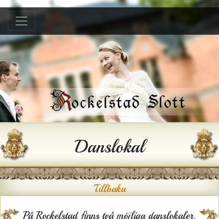
Hem
B &B
Bröllop
Konferens
Festlokal
Hyra hus
Danslokal
Historia
Gården
Tillbaka
Kontakt
På Rockelstad finns två möjliga danslokaler.