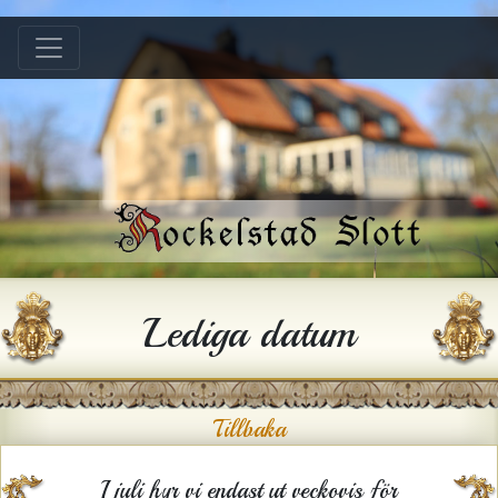
Hem
B &B
Bröllop
Konferens
Festlokal
Hyra hus
Lediga datum
Historia
Gården
Tillbaka
Kontakt
I juli hyr vi endast ut veckovis för