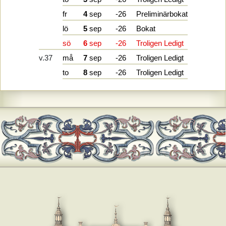
fr
4
sep
-26
Preliminärbokat
lö
5
sep
-26
Bokat
sö
6
sep
-26
Troligen Ledigt
v.37
må
7
sep
-26
Troligen Ledigt
to
8
sep
-26
Troligen Ledigt