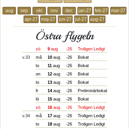
aug
sep
okt
nov
dec
jan-27
feb-27
mar-27
apr-27
maj-27
jun-27
jul-27
aug-27
Östra flygeln
sö
9
aug
-26
Troligen Ledigt
v.33
må
10
aug
-26
Bokat
to
11
aug
-26
Bokat
on
12
aug
-26
Bokat
to
13
aug
-26
Bokat
fr
14
aug
-26
Preliminärbokat
lö
15
aug
-26
Bokat
sö
16
aug
-26
Troligen Ledigt
v.34
må
17
aug
-26
Troligen Ledigt
to
18
aug
-26
Troligen Ledigt