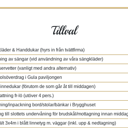
Tillval
äder & Handdukar (hyrs in från tvättfirma)
ing av sängar (vid användning av våra sängkläder)
ervetter (vanligt med andra alternativ)
tolsöverdrag i Gula paviljongen
linnedukar (förutom de som går åt till middagen)
ttning fr-lö (utöver 4 pers.)
tning/inpackning bord/stolar/bänkar i Brygghuset
ng till slottets undervåning för brudskål/mottagning innan midda
ält 3x4m i blått linnetyg m. väggar (inkl. upp & nedtagning)