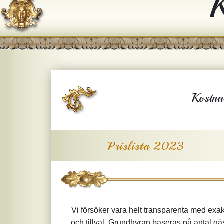
K
Kostna
Prislista 2023
Vi försöker vara helt transparenta med exa
och tillval. Grundhyran baseras på antal gäs