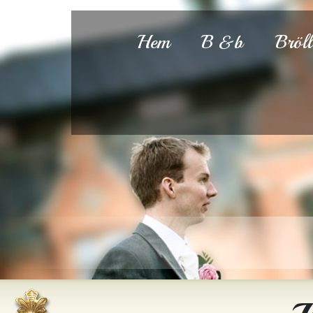
Hem
B &b
Bröl