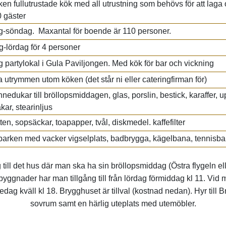
ken fullutrustade kök med all utrustning som behövs för att laga
50 gäster
g-söndag. Maxantal för boende är 110 personer.
-lördag för 4 personer
 partylokal i Gula Paviljongen. Med kök för bar och vickning
a utrymmen utom köken (det står ni eller cateringfirman för)
innedukar till bröllopsmiddagen, glas, porslin, bestick, karaffer, 
akar, stearinljus
tten, sopsäckar, toapapper, tvål, diskmedel. kaffefilter
parken med vacker vigselplats, badbrygga, kägelbana, tennisban
till det hus där man ska ha sin bröllopsmiddag (Östra flygeln ell
yggnader har man tillgång till från lördag förmiddag kl 11. Vid 
edag kväll kl 18. Brygghuset är tillval (kostnad nedan). Hyr till 
sovrum samt en härlig uteplats med utemöbler.