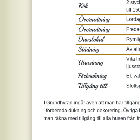
2 styc
Kök
till 1
Övernattning
Lörda
Övernattning
Fredag
Danslokal
Rymlig
Städning
Av all
Vita l
Utrustning
ljusst
Förbrukning
El, va
Tillgång till
Slotts
I Grundhyran ingår även att man har tillgång 
förbereda dukning och dekorering. Övriga b
man räkna med tillgång till alla husen från fr