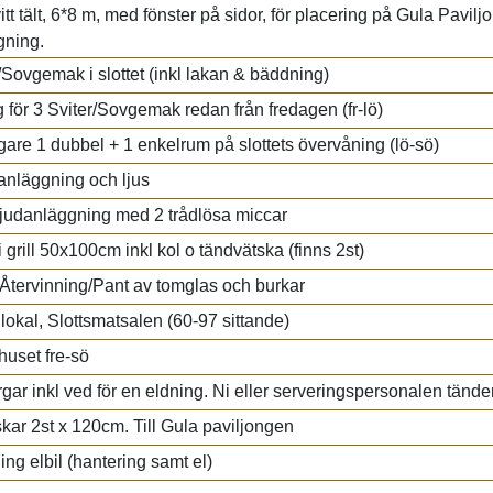
vitt tält, 6*8 m, med fönster på sidor, för placering på Gula Pavi
gning.
/Sovgemak i slottet (inkl lakan & bäddning)
g för 3 Sviter/Sovgemak redan från fredagen (fr-lö)
igare 1 dubbel + 1 enkelrum på slottets övervåning (lö-sö)
anläggning och ljus
ljudanläggning med 2 trådlösa miccar
i grill 50x100cm inkl kol o tändvätska (finns 2st)
Återvinning/Pant av tomglas och burkar
lokal, Slottsmatsalen (60-97 sittande)
huset fre-sö
gar inkl ved för en eldning. Ni eller serveringspersonalen tänd
kar 2st x 120cm. Till Gula paviljongen
ng elbil (hantering samt el)