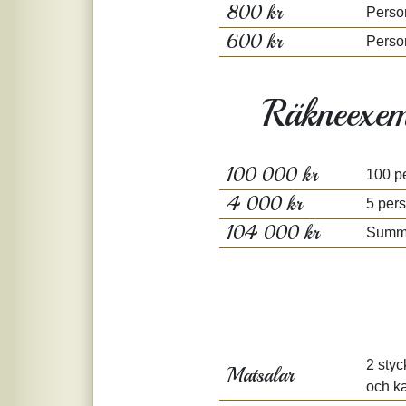
800 kr
Perso
600 kr
Perso
Räkneexem
100 000 kr
100 p
4 000 kr
5 per
104 000 kr
Summ
2 styc
Matsalar
och ka