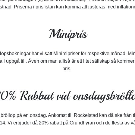
stnad. Priserna i prislistan kan komma att justeras med inflation
Minipris
llopsbokningar har vi satt Minimipriser för respektive månad. Mi
l uppgå till. Även om man alltså är ett litet sällskap så kommer
pris.
0% Rabbat vid onsdagsbröll
t bröllop på en onsdag. Ankomst till Rockelstad kan då ske från
 14. Vi erbjuder då 20% rabatt på Grundhyran och de flesta av vå