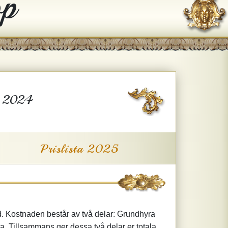
op
år 2024
Prislista 2025
d. Kostnaden består av två delar: Grundhyra
va. Tillsammans ger dessa två delar er totala