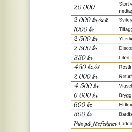
Stort 
20 000
nedta
2 000 kr/svit
Sviter
1000 kr
Tilläg
2 500 kr
Ytterl
2 500 kr
Disco
350 kr
Liten 
450 kr/st
Rostfr
2 000 kr
Retur/
4 500 kr
Vigsel
6 000 kr
Brygg
600 kr
Eldkor
500 kr
Bardis
Pris på förfrågan
Laddni