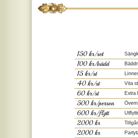
150 kr/set
Sängkl
100 kr/bädd
Bäddn
15 kr/st
Linnes
40 kr/st
Vita s
60 kr/st
Extra 
500 kr/person
Överna
600 kr/flytt
Utflyt
2000 kr
Tillgå
2000 kr
Partyt