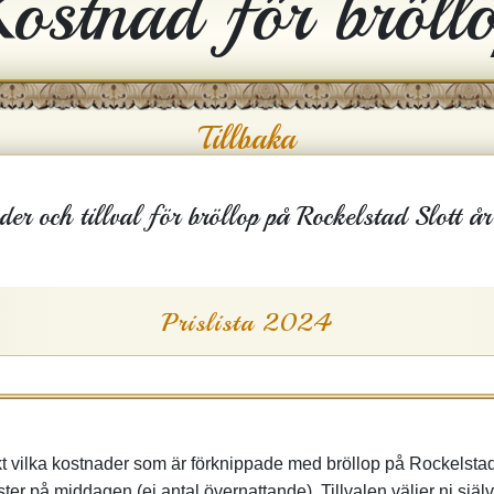
ostnad för bröll
Tillbaka
der och tillval för bröllop på Rockelstad Slott 
Prislista 2024
kt vilka kostnader som är förknippade med bröllop på Rockelsta
ter på middagen (ej antal övernattande). Tillvalen väljer ni själ